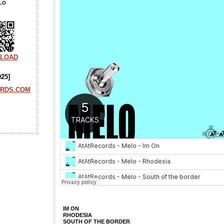
LO
LOAD
25]
ORDS.COM
IM ON
RHODESIA
SOUTH OF THE BORDER